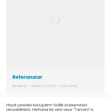
Referanslar
By
admin
Ağustos 13, 2020
Yorum Bırak
Haydi çerezleri konuşalım! Gizlilik sözleşmesini
okuyabilirsiniz. Herhangi bir yere veya “Tamam”a