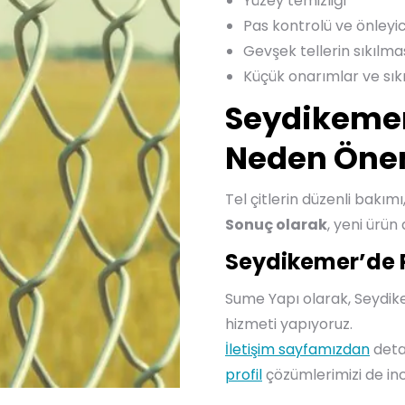
Yüzey temizliği
Pas kontrolü ve önleyic
Gevşek tellerin sıkılma
Küçük onarımlar ve sık
Seydikemer
Neden Öne
Tel çitlerin düzenli bakımı
Sonuç olarak
, yeni ürün 
Seydikemer’de P
Sume Yapı olarak, Seydike
hizmeti yapıyoruz.
İletişim sayfamızdan
detay
profil
çözümlerimizi de ince