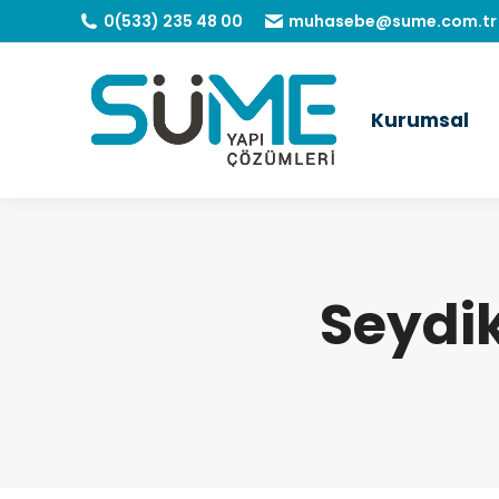
0(533) 235 48 00
muhasebe@sume.com.tr
Kurumsal
Seydi