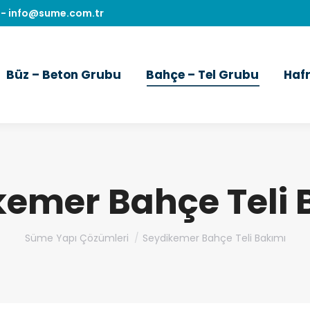
-
info@sume.com.tr
Büz – Beton Grubu
Bahçe – Tel Grubu
Haf
kemer Bahçe Teli 
You are here:
Süme Yapı Çözümleri
Seydikemer Bahçe Teli Bakımı