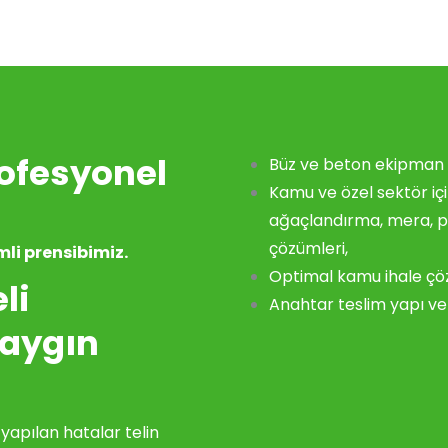
rofesyonel
Büz ve beton ekipman 
Kamu ve özel sektör içi
ağaçlandırma, mera, pe
çözümleri,
mli prensibimiz.
Optimal kamu ihale çö
li
Anahtar teslim yapı ve 
Yaygın
 yapılan hatalar telin