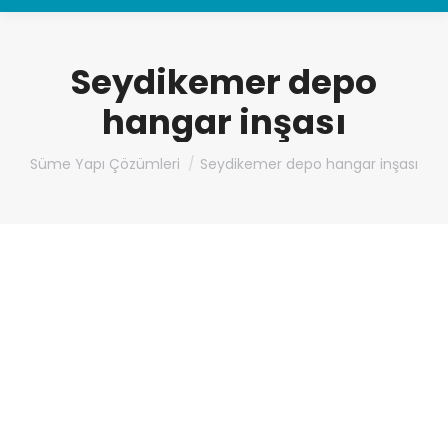
Seydikemer depo
hangar inşası
You are here:
Süme Yapı Çözümleri
Seydikemer depo hangar inşası