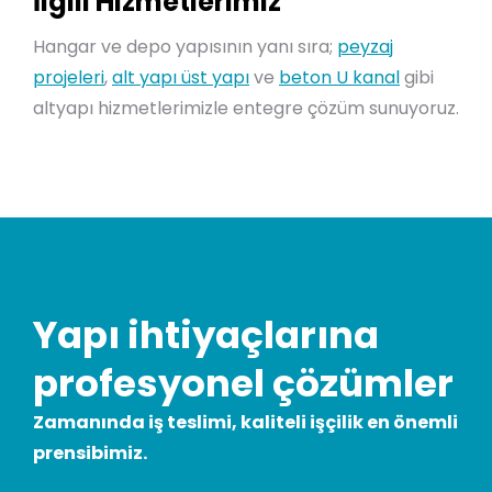
İlgili Hizmetlerimiz
Hangar ve depo yapısının yanı sıra;
peyzaj
projeleri
,
alt yapı üst yapı
ve
beton U kanal
gibi
altyapı hizmetlerimizle entegre çözüm sunuyoruz.
Yapı ihtiyaçlarına
profesyonel çözümler
Zamanında iş teslimi, kaliteli işçilik en önemli
prensibimiz.