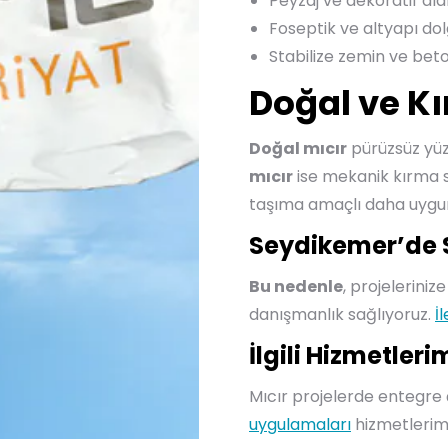
Peyzaj ve dekoratif ala
Foseptik ve altyapı do
Stabilize zemin ve beto
Doğal ve Kı
Doğal mıcır
pürüzsüz yüze
mıcır
ise mekanik kırma so
taşıma amaçlı daha uygu
Seydikemer’de 
Bu nedenle
, projelerini
danışmanlık sağlıyoruz.
İ
İlgili Hizmetleri
Mıcır projelerde entegre
uygulamaları
hizmetlerimiz