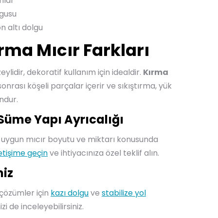
nlar
lgusu
n altı dolgu
rma Mıcır Farkları
ylidir, dekoratif kullanım için idealdir.
Kırma
nrası köşeli parçalar içerir ve sıkıştırma, yük
ndur.
Süme Yapı Ayrıcalığı
ze uygun mıcır boyutu ve miktarı konusunda
letişime geçin
ve ihtiyacınıza özel teklif alın.
miz
 çözümler için
kazı dolgu
ve
stabilize yol
i de inceleyebilirsiniz.