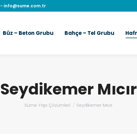
-
info@sume.com.tr
Büz – Beton Grubu
Bahçe – Tel Grubu
Haf
Seydikemer Mıcır
You are here:
Süme Yapı Çözümleri
Seydikemer Mıcır