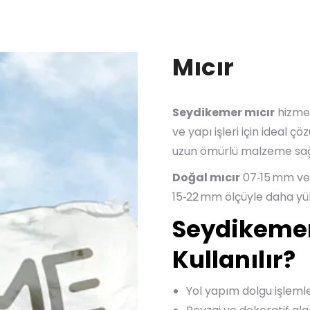
Mıcır
Seydikemer mıcır
hizmet
ve yapı işleri için ideal ç
uzun ömürlü malzeme sağ
Doğal mıcır
07‑15 mm ve 
15‑22 mm ölçüyle daha yü
Seydikemer
Kullanılır?
Yol yapım dolgu işlemle