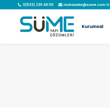
0(533) 235 48 00
muhasebe@sume.com.tr
Kurumsal