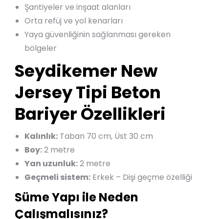
Şantiyeler ve inşaat alanları
Orta refüj ve yol kenarları
Yaya güvenliğinin sağlanması gereken
bölgeler
Seydikemer New
Jersey Tipi Beton
Bariyer Özellikleri
Kalınlık:
Taban 70 cm, Üst 30 cm
Boy:
2 metre
Yan uzunluk:
2 metre
Geçmeli sistem:
Erkek – Dişi geçme özelliği
Süme Yapı ile Neden
Çalışmalısınız?