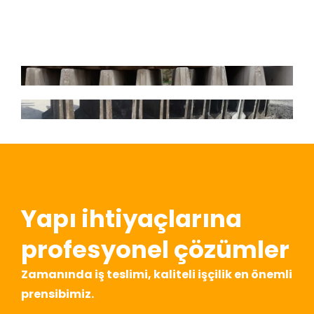
Yapı ihtiyaçlarına
profesyonel çözümler
Zamanında iş teslimi, kaliteli işçilik en önemli
prensibimiz.