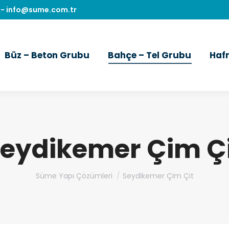
-
info@sume.com.tr
Büz – Beton Grubu
Bahçe – Tel Grubu
Haf
eydikemer Çim Ç
You are here:
Süme Yapı Çözümleri
Seydikemer Çim Çit