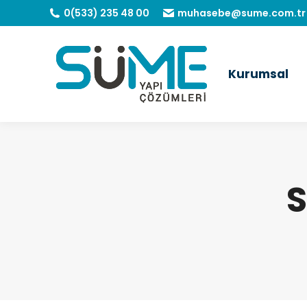
0(533) 235 48 00
muhasebe@sume.com.tr
Kurumsal
S