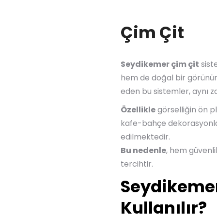
Çim Çit
Seydikemer çim çit
sist
hem de doğal bir görünüm
eden bu sistemler, aynı 
Özellikle
görselliğin ön pl
kafe-bahçe dekorasyonları
edilmektedir.
Bu nedenle
, hem güvenli
tercihtir.
Seydikemer
Kullanılır?