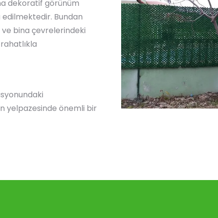
ama dekoratif görünüm
a edilmektedir. Bundan
a ve bina çevrelerindeki
 rahatlıkla
asyonundaki
ün yelpazesinde önemli bir