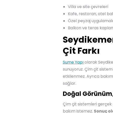
Villa ve site çevreleri
Kafe, restoran, otel ba
Özel peyzaj uygulamal
Balkon ve teras kapla
Seydikemer
Çit Farkı
Sume Yapı
olarak Seydike
sunuyoruz. Çim çit siste
etkilenmez. Ayrıca bakım
sağlar.
Doğal Görünüm
Çim çit sistemleri gerçek
bakım istemez.
Sonuç ol