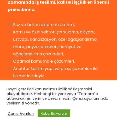
Zamanında iş teslimi, kaliteli işçilik en önemli
prensibimiz.
Büz ve beton ekipman üretimi,
Kamu ve özel sektör için sulama, altyapı,
üstyapı, kanalizasyon, özel ağaçlandırma,
mera, peyzaj projeleri, hafriyat ve
ağaçlandırma çözümleri,
Optimal kamu ihale çözümleri,
Anahtar teslim yapı ve proje çözümleri ile
hizmetinizdeyiz.
Haydi çerezleri konuşalım! Gizlilik sözleşmesini
okuyabilirsiniz. Herhangi bir yere veya “Tamam”a
tıklayarak izin verin ve devam edin. Çerez ayarlarınızda
verilerinizi yönetin.
Çerez Ayarları
Kabul Ediyorum